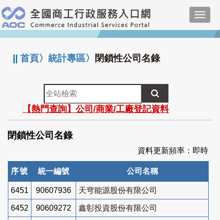
跳
Toggl
到
navig
主
:::
要
內
||
首頁
〉
統計專區
〉
閉鎖性公司名錄
容
全
站
【熱門查詢】公司/商業/工廠登記資料
檢
索
閉鎖性公司名錄
資料更新頻率：即時
序號
統一編號
公司名稱
6451
90607936
天穹能源股份有限公司
6452
90609272
鑫彰投資股份有限公司