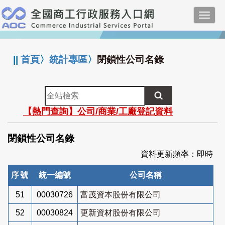
跳
Toggl
到
navig
主
:::
要
內
||
首頁
〉
統計專區
〉
閉鎖性公司名錄
容
全
站
【熱門查詢】公司/商業/工廠登記資料
檢
索
閉鎖性公司名錄
資料更新頻率：即時
序號
統一編號
公司名稱
51
00030726
富茂資本股份有限公司
52
00030824
更新資材股份有限公司