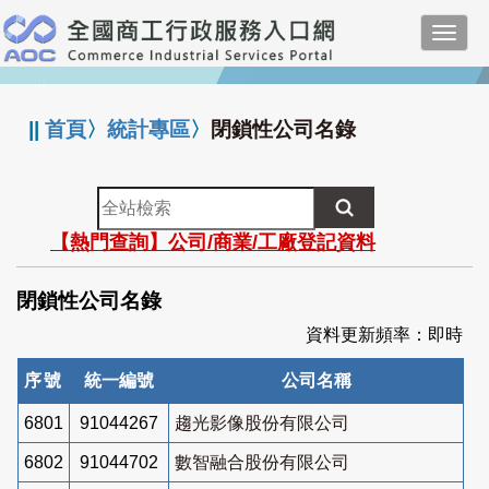
跳
Toggl
到
navig
主
:::
要
內
||
首頁
〉
統計專區
〉
閉鎖性公司名錄
容
全
站
【熱門查詢】公司/商業/工廠登記資料
檢
索
閉鎖性公司名錄
資料更新頻率：即時
序號
統一編號
公司名稱
6801
91044267
趨光影像股份有限公司
6802
91044702
數智融合股份有限公司