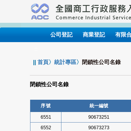
跳
到
主
要
內
公司登記
商業登記
有限
容
:::
||
首頁
〉
統計專區
〉
閉鎖性公司名錄
閉鎖性公司名錄
序號
統一編號
6551
90673251
6552
90673273