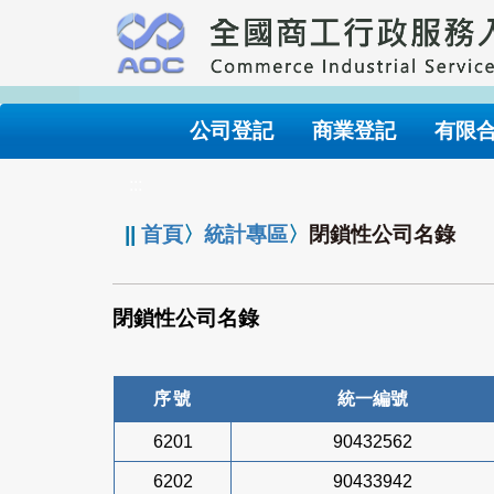
跳
到
主
要
內
公司登記
商業登記
有限
容
:::
||
首頁
〉
統計專區
〉
閉鎖性公司名錄
閉鎖性公司名錄
序號
統一編號
6201
90432562
6202
90433942