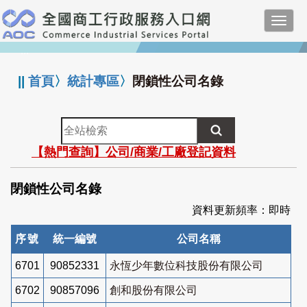
跳
Toggl
到
navig
主
:::
要
內
||
首頁
〉
統計專區
〉
閉鎖性公司名錄
容
全
站
【熱門查詢】公司/商業/工廠登記資料
檢
索
閉鎖性公司名錄
資料更新頻率：即時
序號
統一編號
公司名稱
6701
90852331
永恆少年數位科技股份有限公司
6702
90857096
創和股份有限公司