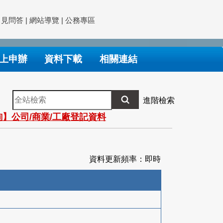
常見問答
|
網站導覽
|
公務專區
上申辦
資料下載
相關連結
全
進階檢索
站
】公司/商業/工廠登記資料
檢
索
資料更新頻率：即時