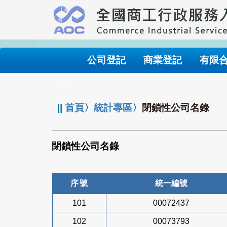
跳
到
主
要
內
公司登記
商業登記
有限
容
:::
||
首頁
〉
統計專區
〉
閉鎖性公司名錄
閉鎖性公司名錄
序號
統一編號
101
00072437
102
00073793