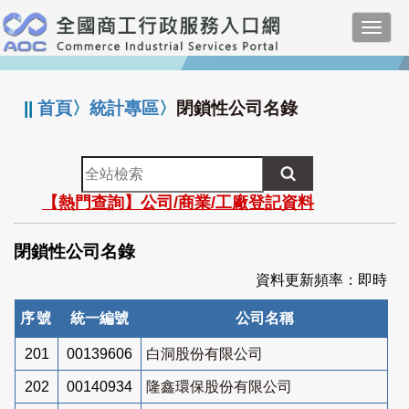
跳
Toggl
到
navig
主
:::
要
內
||
首頁
〉
統計專區
〉
閉鎖性公司名錄
容
全
站
【熱門查詢】公司/商業/工廠登記資料
檢
索
閉鎖性公司名錄
資料更新頻率：即時
序號
統一編號
公司名稱
201
00139606
白洞股份有限公司
202
00140934
隆鑫環保股份有限公司