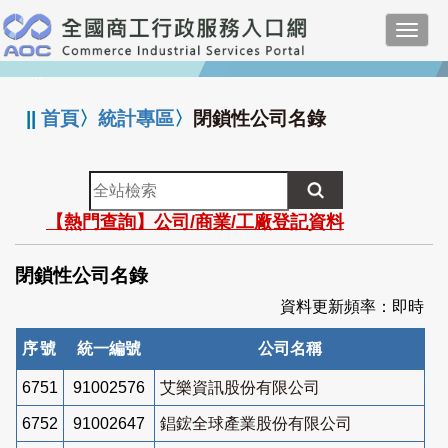
跳
Toggl
到
navig
主
:::
要
內
||
首頁
〉
統計專區
〉
閉鎖性公司名錄
容
全
站
【熱門查詢】公司/商業/工廠登記資料
檢
索
閉鎖性公司名錄
資料更新頻率：即時
序號
統一編號
公司名稱
6751
91002576
艾樂資訊股份有限公司
6752
91002647
錩鋐全球產業股份有限公司