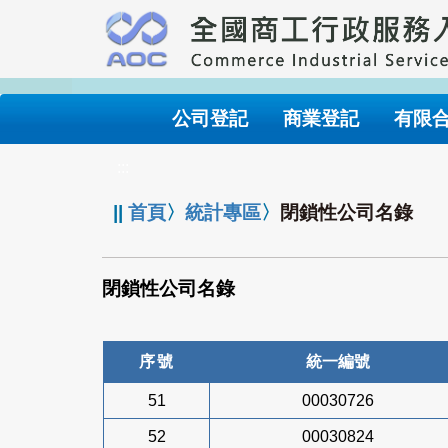
跳
到
主
要
內
公司登記
商業登記
有限
容
:::
||
首頁
〉
統計專區
〉
閉鎖性公司名錄
閉鎖性公司名錄
序號
統一編號
51
00030726
52
00030824