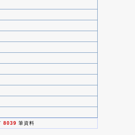
有
8039
筆資料