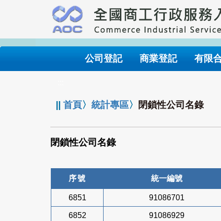
跳
到
主
要
內
公司登記
商業登記
有限
容
:::
||
首頁
〉
統計專區
〉
閉鎖性公司名錄
閉鎖性公司名錄
序號
統一編號
6851
91086701
6852
91086929