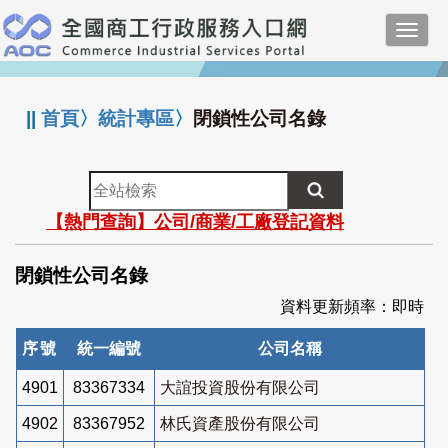
跳
Toggl
到
navig
主
:::
要
內
||
首頁
〉
統計專區
〉
閉鎖性公司名錄
容
全
站
【熱門查詢】公司/商業/工廠登記資料
檢
索
閉鎖性公司名錄
資料更新頻率：即時
序號
統一編號
公司名稱
4901
83367334
大誼投資股份有限公司
4902
83367952
林氏資產股份有限公司