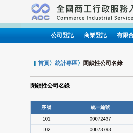
跳
到
主
要
內
公司登記
商業登記
有限
容
:::
||
首頁
〉
統計專區
〉
閉鎖性公司名錄
閉鎖性公司名錄
序號
統一編號
101
00072437
102
00073793