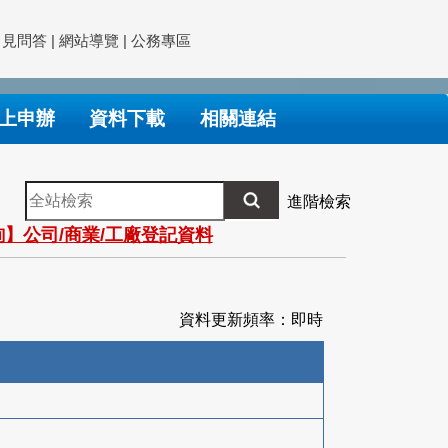
常見問答
|
網站導覽
|
公務專區
上申辦
資料下載
相關連結
全
進階檢索
站
】公司/商業/工廠登記資料
檢
索
資料更新頻率：即時