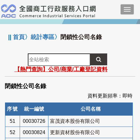
跳
Toggl
到
navig
主
:::
要
內
||
首頁
〉
統計專區
〉
閉鎖性公司名錄
容
全
站
【熱門查詢】公司/商業/工廠登記資料
檢
索
閉鎖性公司名錄
資料更新頻率：即時
序號
統一編號
公司名稱
51
00030726
富茂資本股份有限公司
52
00030824
更新資材股份有限公司