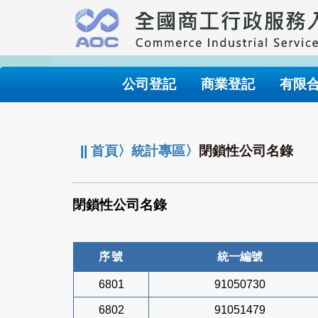
跳
到
主
要
內
公司登記
商業登記
有限
容
:::
||
首頁
〉
統計專區
〉
閉鎖性公司名錄
閉鎖性公司名錄
序號
統一編號
6801
91050730
6802
91051479