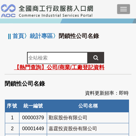
跳
Toggl
到
navig
主
:::
要
內
||
首頁
〉
統計專區
〉
閉鎖性公司名錄
容
全
站
【熱門查詢】公司/商業/工廠登記資料
檢
索
閉鎖性公司名錄
資料更新頻率：即時
序號
統一編號
公司名稱
1
00000379
勤宸股份有限公司
2
00001449
嘉霆投資股份有限公司