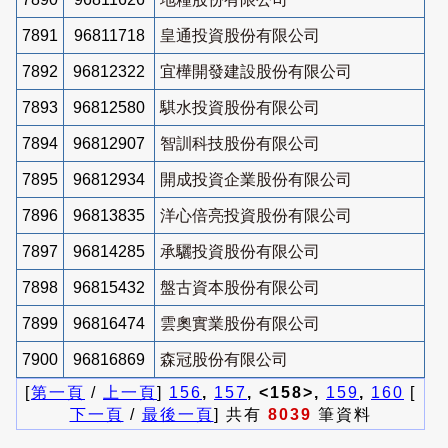
7891
96811718
皇通投資股份有限公司
7892
96812322
宜樺開發建設股份有限公司
7893
96812580
騏水投資股份有限公司
7894
96812907
智訓科技股份有限公司
7895
96812934
開成投資企業股份有限公司
7896
96813835
洋心倍亮投資股份有限公司
7897
96814285
承驪投資股份有限公司
7898
96815432
盤古資本股份有限公司
7899
96816474
雲奧實業股份有限公司
7900
96816869
森冠股份有限公司
[
第一頁
/
上一頁
]
156
,
157
, <158>,
159
,
160
[
下一頁
/
最後一頁
] 共有
8039
筆資料