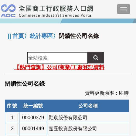
跳
Toggl
到
navig
主
:::
要
內
||
首頁
〉
統計專區
〉
閉鎖性公司名錄
容
全
站
【熱門查詢】公司/商業/工廠登記資料
檢
索
閉鎖性公司名錄
資料更新頻率：即時
序號
統一編號
公司名稱
1
00000379
勤宸股份有限公司
2
00001449
嘉霆投資股份有限公司