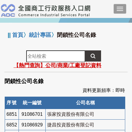
跳
Toggl
到
navig
主
:::
要
內
||
首頁
〉
統計專區
〉
閉鎖性公司名錄
容
全
站
【熱門查詢】公司/商業/工廠登記資料
檢
索
閉鎖性公司名錄
資料更新頻率：即時
序號
統一編號
公司名稱
6851
91086701
張家投資股份有限公司
6852
91086929
捷昌投資股份有限公司