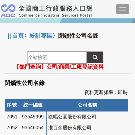
跳
Toggl
到
navig
主
:::
要
內
||
首頁
〉
統計專區
〉
閉鎖性公司名錄
容
全
站
【熱門查詢】公司/商業/工廠登記資料
檢
索
閉鎖性公司名錄
資料更新頻率：即時
序號
統一編號
公司名稱
7051
93545999
歡唱公園股份有限公司
7052
93546054
淮百余股份有限公司