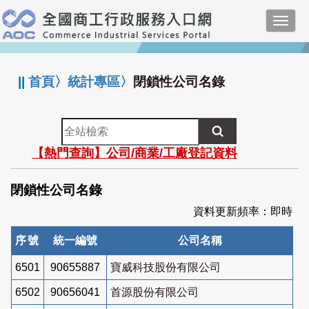
跳
Toggl
到
navig
主
:::
要
內
||
首頁
〉
統計專區
〉
閉鎖性公司名錄
容
全
站
【熱門查詢】公司/商業/工廠登記資料
檢
索
閉鎖性公司名錄
資料更新頻率：即時
序號
統一編號
公司名稱
6501
90655887
寶威科技股份有限公司
6502
90656041
首源股份有限公司