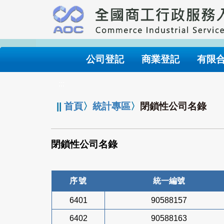
跳
到
主
要
內
公司登記
商業登記
有限
容
:::
||
首頁
〉
統計專區
〉
閉鎖性公司名錄
閉鎖性公司名錄
序號
統一編號
6401
90588157
6402
90588163