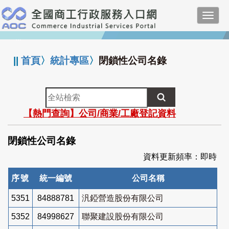
跳
Toggl
到
navig
主
:::
要
內
||
首頁
〉
統計專區
〉
閉鎖性公司名錄
容
全
站
【熱門查詢】公司/商業/工廠登記資料
檢
索
閉鎖性公司名錄
資料更新頻率：即時
序號
統一編號
公司名稱
5351
84888781
汎錏營造股份有限公司
5352
84998627
聯聚建設股份有限公司