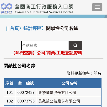
跳
Toggl
到
navig
主
:::
要
內
||
首頁
〉
統計專區
〉
閉鎖性公司名錄
容
全
站
【熱門查詢】公司/商業/工廠登記資料
檢
索
閉鎖性公司名錄
資料更新頻率：即時
序號
統一編號
公司名稱
101
00072437
康擎國際股份有限公司
102
00073793
昆兆益公益股份有限公司