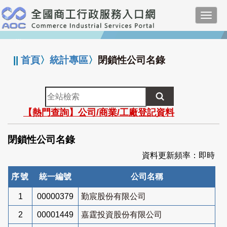
跳
Toggl
到
navig
主
:::
要
內
||
首頁
〉
統計專區
〉
閉鎖性公司名錄
容
全
站
【熱門查詢】公司/商業/工廠登記資料
檢
索
閉鎖性公司名錄
資料更新頻率：即時
序號
統一編號
公司名稱
1
00000379
勤宸股份有限公司
2
00001449
嘉霆投資股份有限公司