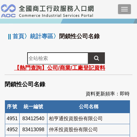
跳
Toggl
到
navig
主
:::
要
內
||
首頁
〉
統計專區
〉
閉鎖性公司名錄
容
全
站
【熱門查詢】公司/商業/工廠登記資料
檢
索
閉鎖性公司名錄
資料更新頻率：即時
序號
統一編號
公司名稱
4951
83412540
柏亨通投資股份有限公司
4952
83413098
仲禾投資股份有限公司