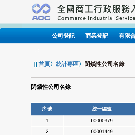
跳
到
主
要
內
公司登記
商業登記
有限
容
:::
||
首頁
〉
統計專區
〉
閉鎖性公司名錄
閉鎖性公司名錄
序號
統一編號
1
00000379
2
00001449