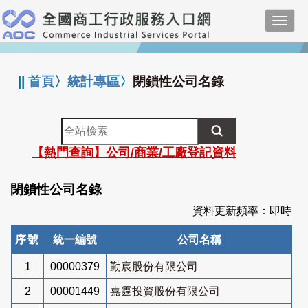
跳
Toggl
到
navig
主
:::
要
內
||
首頁
〉
統計專區
〉
閉鎖性公司名錄
容
全
站
【熱門查詢】公司/商業/工廠登記資料
檢
索
閉鎖性公司名錄
資料更新頻率：即時
序號
統一編號
公司名稱
1
00000379
勤宸股份有限公司
2
00001449
嘉霆投資股份有限公司