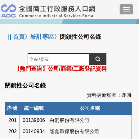
跳
Toggl
到
navig
主
:::
要
內
||
首頁
〉
統計專區
〉
閉鎖性公司名錄
容
全
站
【熱門查詢】公司/商業/工廠登記資料
檢
索
閉鎖性公司名錄
資料更新頻率：即時
序號
統一編號
公司名稱
201
00139606
白洞股份有限公司
202
00140934
隆鑫環保股份有限公司