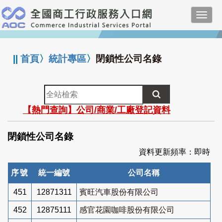
跳
Toggl
到
navig
主
:::
要
內
||
首頁
〉
統計專區
〉
閉鎖性公司名錄
容
全
站
【熱門查詢】公司/商業/工廠登記資料
檢
索
閉鎖性公司名錄
資料更新頻率：即時
序號
統一編號
公司名稱
451
12871311
賓旺汽車股份有限公司
452
12875111
感官花園咖啡股份有限公司