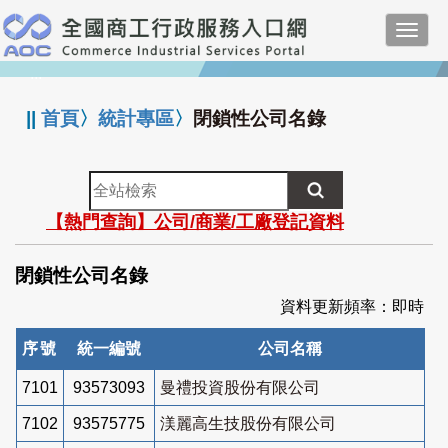
跳
Toggl
到
navig
主
:::
要
內
||
首頁
〉
統計專區
〉
閉鎖性公司名錄
容
全
站
【熱門查詢】公司/商業/工廠登記資料
檢
索
閉鎖性公司名錄
資料更新頻率：即時
序號
統一編號
公司名稱
7101
93573093
曼禮投資股份有限公司
7102
93575775
渼麗高生技股份有限公司