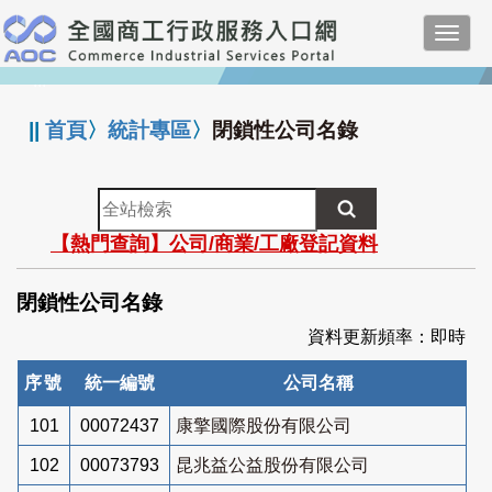
跳
Toggl
到
navig
主
:::
要
內
||
首頁
〉
統計專區
〉
閉鎖性公司名錄
容
全
站
【熱門查詢】公司/商業/工廠登記資料
檢
索
閉鎖性公司名錄
資料更新頻率：即時
序號
統一編號
公司名稱
101
00072437
康擎國際股份有限公司
102
00073793
昆兆益公益股份有限公司