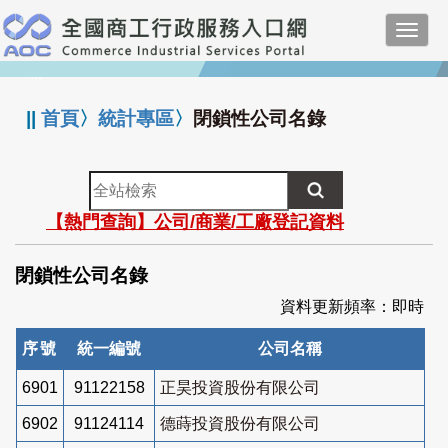
跳
Toggl
到
navig
主
:::
要
內
||
首頁
〉
統計專區
〉
閉鎖性公司名錄
容
全
站
【熱門查詢】公司/商業/工廠登記資料
檢
索
閉鎖性公司名錄
資料更新頻率：即時
序號
統一編號
公司名稱
6901
91122158
正昊投資股份有限公司
6902
91124114
德蒔投資股份有限公司