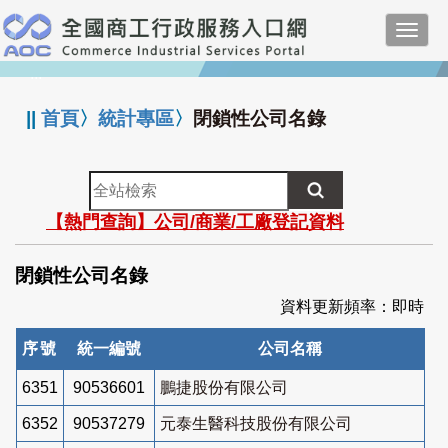
跳
Toggl
到
navig
主
:::
要
內
||
首頁
〉
統計專區
〉
閉鎖性公司名錄
容
全
站
【熱門查詢】公司/商業/工廠登記資料
檢
索
閉鎖性公司名錄
資料更新頻率：即時
序號
統一編號
公司名稱
6351
90536601
鵬捷股份有限公司
6352
90537279
元泰生醫科技股份有限公司