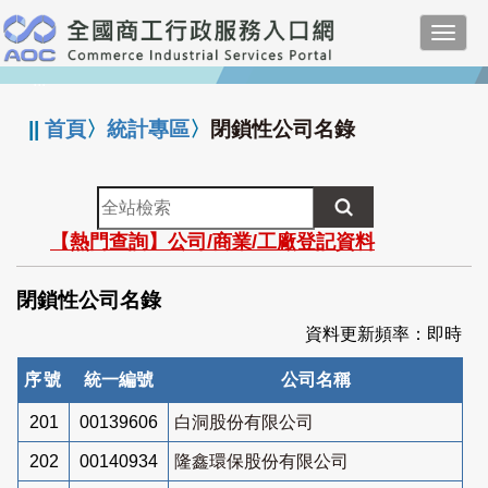
跳
Toggl
到
navig
主
:::
要
內
||
首頁
〉
統計專區
〉
閉鎖性公司名錄
容
全
站
【熱門查詢】公司/商業/工廠登記資料
檢
索
閉鎖性公司名錄
資料更新頻率：即時
序號
統一編號
公司名稱
201
00139606
白洞股份有限公司
202
00140934
隆鑫環保股份有限公司