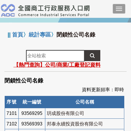
跳
Toggl
到
navig
主
:::
要
內
||
首頁
〉
統計專區
〉
閉鎖性公司名錄
容
全
站
【熱門查詢】公司/商業/工廠登記資料
檢
索
閉鎖性公司名錄
資料更新頻率：即時
序號
統一編號
公司名稱
7101
93569295
玥成股份有限公司
7102
93569393
邦泰永續投資股份有限公司