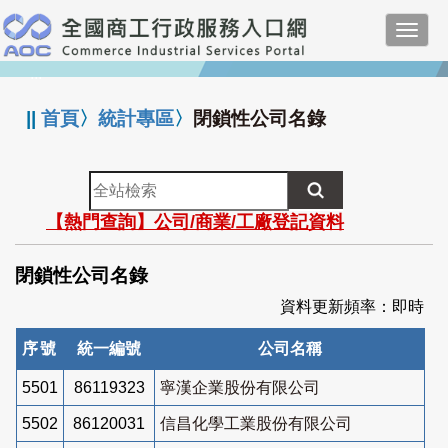
跳
Toggl
到
navig
主
:::
要
內
||
首頁
〉
統計專區
〉
閉鎖性公司名錄
容
全
站
【熱門查詢】公司/商業/工廠登記資料
檢
索
閉鎖性公司名錄
資料更新頻率：即時
序號
統一編號
公司名稱
5501
86119323
寧漢企業股份有限公司
5502
86120031
信昌化學工業股份有限公司