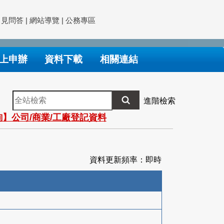
常見問答
|
網站導覽
|
公務專區
上申辦
資料下載
相關連結
全
進階檢索
站
】公司/商業/工廠登記資料
檢
索
資料更新頻率：即時