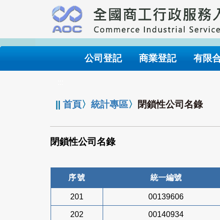
跳
到
主
要
內
公司登記
商業登記
有限
容
:::
||
首頁
〉
統計專區
〉
閉鎖性公司名錄
閉鎖性公司名錄
序號
統一編號
201
00139606
202
00140934