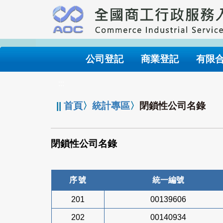
跳
到
主
要
內
公司登記
商業登記
有限
容
:::
||
首頁
〉
統計專區
〉
閉鎖性公司名錄
閉鎖性公司名錄
序號
統一編號
201
00139606
202
00140934