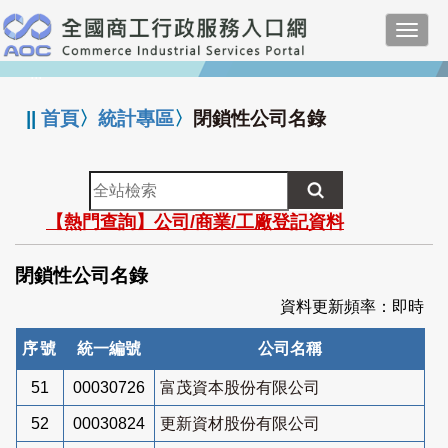
跳
Toggl
到
navig
主
:::
要
內
||
首頁
〉
統計專區
〉
閉鎖性公司名錄
容
全
站
【熱門查詢】公司/商業/工廠登記資料
檢
索
閉鎖性公司名錄
資料更新頻率：即時
序號
統一編號
公司名稱
51
00030726
富茂資本股份有限公司
52
00030824
更新資材股份有限公司