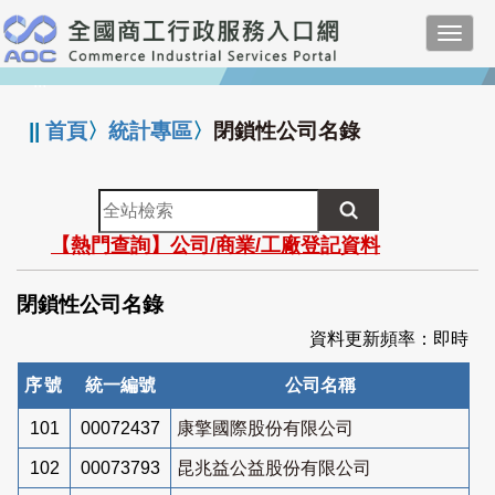
跳
Toggl
到
navig
主
:::
要
內
||
首頁
〉
統計專區
〉
閉鎖性公司名錄
容
全
站
【熱門查詢】公司/商業/工廠登記資料
檢
索
閉鎖性公司名錄
資料更新頻率：即時
序號
統一編號
公司名稱
101
00072437
康擎國際股份有限公司
102
00073793
昆兆益公益股份有限公司