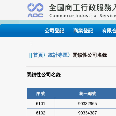
跳
到
主
要
內
公司登記
商業登記
有限
容
:::
||
首頁
〉
統計專區
〉
閉鎖性公司名錄
閉鎖性公司名錄
序號
統一編號
6101
90332965
6102
90334387