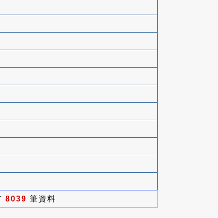
有
8039
筆資料