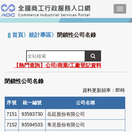
跳
Toggl
到
navig
主
:::
要
內
||
首頁
〉
統計專區
〉
閉鎖性公司名錄
容
全
站
【熱門查詢】公司/商業/工廠登記資料
檢
索
閉鎖性公司名錄
資料更新頻率：即時
序號
統一編號
公司名稱
7151
93593730
岳廷股份有限公司
7152
93594533
隼見股份有限公司