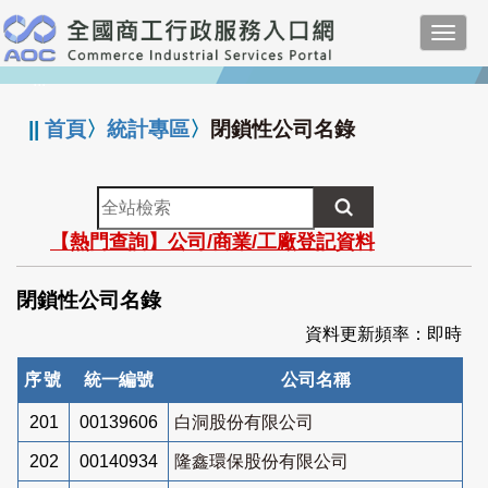
跳
Toggl
到
navig
主
:::
要
內
||
首頁
〉
統計專區
〉
閉鎖性公司名錄
容
全
站
【熱門查詢】公司/商業/工廠登記資料
檢
索
閉鎖性公司名錄
資料更新頻率：即時
序號
統一編號
公司名稱
201
00139606
白洞股份有限公司
202
00140934
隆鑫環保股份有限公司