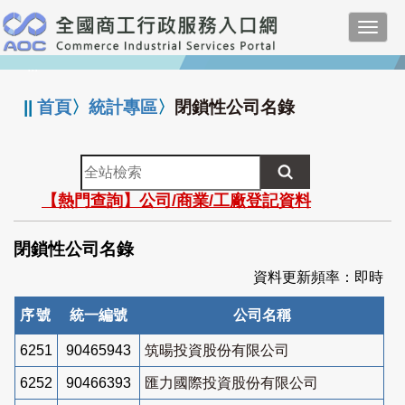
跳
Toggl
到
navig
主
:::
要
內
||
首頁
〉
統計專區
〉
閉鎖性公司名錄
容
全
站
【熱門查詢】公司/商業/工廠登記資料
檢
索
閉鎖性公司名錄
資料更新頻率：即時
序號
統一編號
公司名稱
6251
90465943
筑暘投資股份有限公司
6252
90466393
匯力國際投資股份有限公司