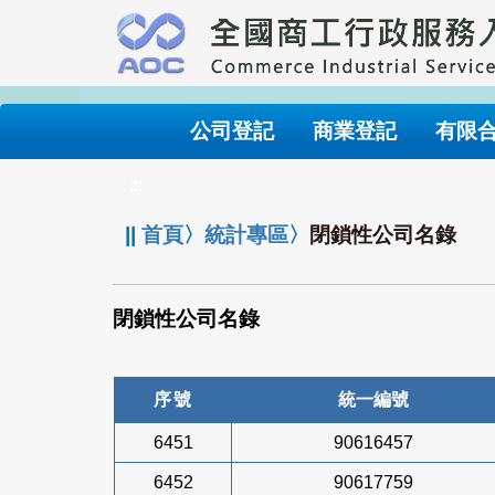
跳
到
主
要
內
公司登記
商業登記
有限
容
:::
||
首頁
〉
統計專區
〉
閉鎖性公司名錄
閉鎖性公司名錄
序號
統一編號
6451
90616457
6452
90617759