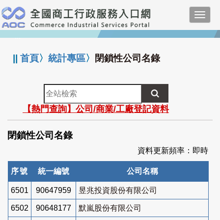
跳
Toggl
到
navig
主
:::
要
內
||
首頁
〉
統計專區
〉
閉鎖性公司名錄
容
全
站
【熱門查詢】公司/商業/工廠登記資料
檢
索
閉鎖性公司名錄
資料更新頻率：即時
序號
統一編號
公司名稱
6501
90647959
昱兆投資股份有限公司
6502
90648177
默嵐股份有限公司