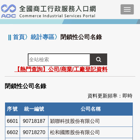
跳
Toggl
到
navig
主
:::
要
內
||
首頁
〉
統計專區
〉
閉鎖性公司名錄
容
全
站
【熱門查詢】公司/商業/工廠登記資料
檢
索
閉鎖性公司名錄
資料更新頻率：即時
序號
統一編號
公司名稱
6601
90718187
穎聯科技股份有限公司
6602
90718270
松和國際股份有限公司