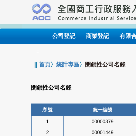
跳
到
主
要
內
公司登記
商業登記
有限
容
:::
||
首頁
〉
統計專區
〉
閉鎖性公司名錄
閉鎖性公司名錄
序號
統一編號
1
00000379
2
00001449