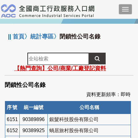
跳
Toggl
到
navig
主
:::
要
內
||
首頁
〉
統計專區
〉
閉鎖性公司名錄
容
全
站
【熱門查詢】公司/商業/工廠登記資料
檢
索
閉鎖性公司名錄
資料更新頻率：即時
序號
統一編號
公司名稱
6151
90389896
銀髮科技股份有限公司
6152
90389925
蝸居旅村股份有限公司